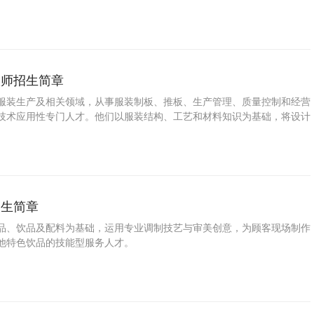
定性、色牢度、手感、功能性整理等问题，提供工程化解决方案，确保产
，又满足环保与成本要求。
版师招生简章
服装生产及相关领域，从事服装制板、推板、生产管理、质量控制和经营
技术应用性专门人才。他们以服装结构、工艺和材料知识为基础，将设计
为可量产的样板，并解决生产过程中出现的技术与质量问题，是连接设计
关键技术环节。
招生简章
品、饮品及配料为基础，运用专业调制技艺与审美创意，为顾客现场制作
他特色饮品的技能型服务人才。