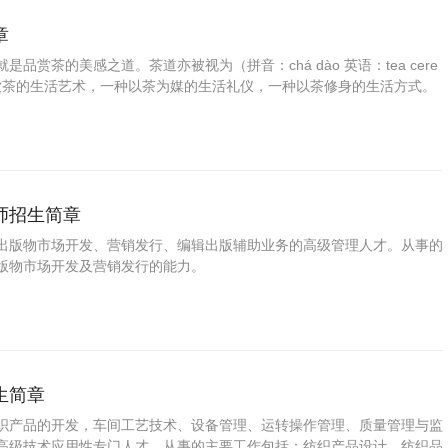
章
品赏茶的美感之道。茶道亦被视为（拼音：chá dào 英语：tea cere
茶饮茶的生活艺术，一种以茶为媒的生活礼仪，一种以茶修身的生活方式。
、闻茶、饮茶、增进友谊，美心修德，学习礼法，是很有益的一种和美仪
静神，有助于陶冶情操、去除杂念，这与提倡“清静、恬澹”的东方哲学思
佛道儒的“内省修行”思想。茶道精神是茶文化的核心，是茶文化的灵魂。
师招生简章
出版物市场开发、营销发行、编辑出版辅助业务的高级管理人才。从事的
版物市场开发及营销发行的能力。
生简章
织产品的开发，车间工艺技术、设备管理、运转操作管理、质量管理与监
高级技术应用性专门人才。从事的主要工作包括：纺织产品设计、纺织品