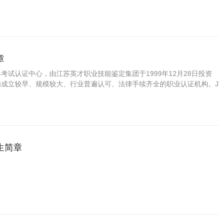
啡服务；传播咖啡文化。
章
格考试认证中心，由江苏英才职业技能鉴定集团于1999年12月28日投资
国内成立较早、规模较大、行业普遍认可、法律手续齐全的职业认证机构。J
方职业资格认证领域的旗帜和榜样。
生简章