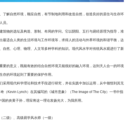
、了解自然环境，顺应自然，有节制地利用和改造自然，创造良好的居住与生存环
人员。
建筑物的选址及构造、形制、布局的学问。它以阴阳、五行与易经原理为指导，准
出最适合人类的生活环境与工作环境等，求得人的活动与外界环境的和谐平衡，达
、自然、心理、物理、人文等多种学科的知识。现代风水学对传统风水观进行了新
重要的意义，既能有效的结合自然环境又能很好的融入环境，达到天人合一的环境
生存的环境起到了重要的保护作用。
们采用现代科学理论和技术手段进行研究，并在实践中加以运用，从中领悟到其无
n Lynch）在其编写的《城市意象》（The Image of The City）一书中指
。中国的炎黄子孙，理应将这一理论发扬光大，为我所用。
（二级）、高级易学风水师（一级）