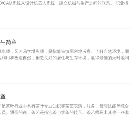
D/CAM系统来设计机器人系统，建立机械与生产之间的联系。 职业概
国社
招生简章
风水师，又叫易学堪舆师，是指能审慎周密地考察、了解自然环境，顺
地利用和改造自然，创造良好的居住与生存环境，赢得最佳的天时地利
人合一的至
简章
师是茶叶行业中具有茶叶专业知识和茶艺表演，服务，管理技能等综合
人员。通俗的说，茶艺是指泡茶与饮茶的技艺。茶艺师高出其他一些非
在