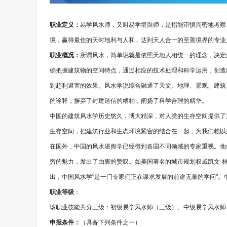
职业定义：
易学风水师，又叫易学堪舆师，是指能审慎周密地考察
境，赢得最佳的天时地利与人和，达到天人合一的至善境界的专业
职业概况：
所谓风水，简单说就是依照天地人相统一的理念，决定
确把握建筑物的空间特点，通过相应的技术处理和科学运用，创造
到趋利避害的效果。风水学说综合融通了天文、地理、景观、建筑
的诠释，摒弃了封建迷信的糟粕，阐扬了科学合理的精华。
中国的建筑风水学历史悠久，博大精深，对人类的生存空间提供了
生存空间，把建筑行业和生态环境紧密的结合在一起，为我们赖以
在国外，中国的风水堪舆学已经得到各国不同领域的专家重视。他
穷的魅力，发出了由衷的赞叹。如美国著名的城市规划权威凯文·林奇（Kevi
出，中国风水学"是一门专家们正在谋求发展的前途无量的学问"
职业等级
：
该职业技能共分三级：初级易学风水师（三级）、中级易学风水师
申报条件：
（具备下列条件之一）