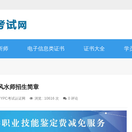
析师
电子信息类证书
证书大全
学
风水师招生简章
 JYPC考试认证网
浏览 : 10616 次
0 评论