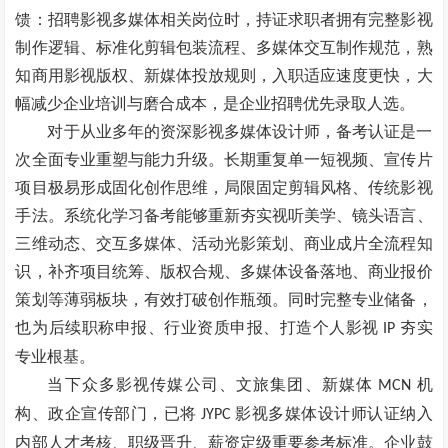
馈：招聘影视多媒体相关岗位时，持证求职者拥有完整影视
制作逻辑、标准化剪辑包装流程、多媒体交互制作规范，熟
知商用影视版权、新媒体投放规则，入职适应速度更快，大
幅减少企业培训与磨合成本，是企业招聘优先录取人选。
对于从业多年的资深影视多媒体设计师，备考认证是一
次全面专业重塑与能力升级。长期重复单一短视频、宣传片
项目极易形成固化创作思维，局限固定剪辑风格、传统影视
手法。系统化学习备考能够重新夯实视听美学、镜头语言、
三维动态、交互多媒体、活动光影策划、商业成片全流程知
识，补齐项目统筹、版权合规、多媒体设备落地、商业报价
策划等薄弱板块，有效打破创作瓶颈。同时完整专业储备，
也为后续职称申报、行业资质申报、打造个人影视
夯实
IP
专业根基。
当下众多影视传媒公司、文旅集团、新媒体
机
MCN
构、政企宣传部门，已将
影视多媒体设计师认证纳入
JYPC
内部人才考核、职级晋升、薪资定级重要参考标准。企业鼓